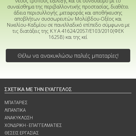
νέους τρόπους εξέλιξης και σε συνδυασμό με το
συναίσθημα της περιβαλλοντικής προστασίας, διαθέτει
άδεια περισυλλογής ,μεταφοράς και αποθήκευσης
αποβλήτων συσσωρευτών Μολύβδου-Οξέος και
Νικελίου-Καδμίου σε πανελλαδικό επίπεδο σύμφωνα με
τις διατάξεις της Κ.Υ.Α 41624/2057/Ε103/2010(ΦΕΚ
1625Β) και της κεί
Θέλω να ανακυκλώσω παλιές μπαταρίες!
ΣΧΕΤΙΚΑ ΜΕ ΤΗΝ ΕΥΑΓΓΕΛΟΣ
ΜΠΑΤΑΡΙΕΣ
ΛΙΠΑΝΤΙΚΑ
ΑΝΑΚΥΚΛΩΣΗ
ΧΟΝΔΡΙΚΗ - ΕΠΑΓΓΕΛΜΑΤΙΕΣ
ΘΕΣΕΙΣ ΕΡΓΑΣΙΑΣ