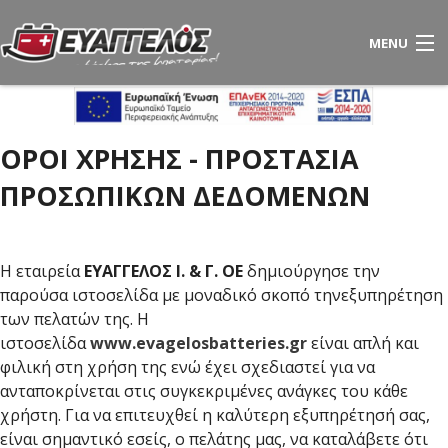
MENU
ΕΤΑΙΡΙΑ
ΟΡΟΙ ΧΡΗΣΗΣ - ΠΡΟΣΤΑΣΙΑ
ΜΠΑΤΑΡΙΕΣ
ΠΡΟΣΩΠΙΚΩΝ ΔΕΔΟΜΕΝΩΝ
ΛΙΠΑΝΤΙΚΑ
ΧΟΝΔΡΙΚΗ
Η εταιρεία
ΕΥΑΓΓΕΛΟΣ Ι. & Γ. ΟΕ
δημιούργησε την
BRANDS
παρούσα ιστοσελίδα με μοναδικό σκοπό τηνεξυπηρέτηση
των πελατών της. Η
BLOG
ιστοσελίδα
www.evagelosbatteries.gr
είναι απλή και
φιλική στη χρήση της ενώ έχει σχεδιαστεί για να
ΒΡΕΙΤΕ ΜΑΣ
ανταποκρίνεται στις συγκεκριμένες ανάγκες του κάθε
ΕΠΙΛΟΓΗ ΓΛΩΣΣΑΣ:
ε λ
e n
χρήστη. Για να επιτευχθεί η καλύτερη εξυπηρέτησή σας,
είναι σημαντικό εσείς, ο πελάτης μας, να καταλάβετε ότι