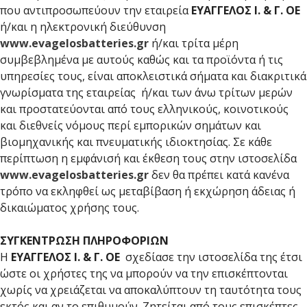
που αντιπροσωπεύουν την εταιρεία
ΕΥΑΓΓΕΛΟΣ Ι. & Γ. ΟΕ
ή/και η ηλεκτρονική διεύθυνση
www.evagelosbatteries.gr
ή/και τρίτα μέρη
συμβεβλημένα με αυτούς καθώς και τα προϊόντα ή τις
υπηρεσίες τους, είναι αποκλειστικά σήματα και διακριτικά
γνωρίσματα της εταιρείας ή/και των άνω τρίτων μερών
και προστατεύονται από τους ελληνικούς, κοινοτικούς
και διεθνείς νόμους περί εμπορικών σημάτων και
βιομηχανικής και πνευματικής ιδιοκτησίας. Σε κάθε
περίπτωση η εμφάνισή και έκθεση τους στην ιστοσελίδα
www.evagelosbatteries.gr
δεν θα πρέπει κατά κανένα
τρόπο να εκληφθεί ως μεταβίβαση ή εκχώρηση άδειας ή
δικαιώματος χρήσης τους.
ΣΥΓΚΕΝΤΡΩΣΗ ΠΛΗΡΟΦΟΡΙΩΝ
Η
ΕΥΑΓΓΕΛΟΣ Ι. & Γ. ΟΕ
σχεδίασε την ιστοσελίδα της έτσι
ώστε οι χρήστες της να μπορούν να την επισκέπτονται
χωρίς να χρειάζεται να αποκαλύπτουν τη ταυτότητα τους
εκτός και αν το επιθυμούν. Ζητείται από τους επισκέπτες