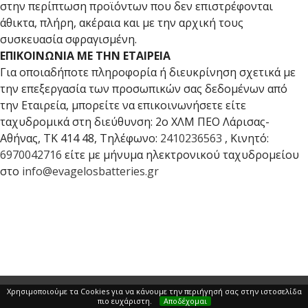
στην περίπτωση προϊόντων που δεν επιστρέφονται
άθικτα, πλήρη, ακέραια και με την αρχική τους
συσκευασία σφραγισμένη.
ΕΠΙΚΟΙΝΩΝΙΑ ΜΕ ΤΗΝ ΕΤΑΙΡΕΙΑ
Για οποιαδήποτε πληροφορία ή διευκρίνηση σχετικά με
την επεξεργασία των προσωπικών σας δεδομένων από
την Εταιρεία, μπορείτε να επικοινωνήσετε είτε
ταχυδρομικά στη διεύθυνση: 2ο ΧΛΜ ΠΕΟ Λάρισας-
Αθήνας, ΤΚ 414 48, Τηλέφωνο:
2410236563
, Κινητό:
6970042716
είτε με μήνυμα ηλεκτρονικού ταχυδρομείου
στο
info@evagelosbatteries.gr
Χρησιμοποιούμε τα Cookies για να κάνουμε την περιήγησή σας στην ιστοσελίδα
ΣΧΕΤΙΚΑ ΜΕ ΤΗΝ ΕΥΑΓΓΕΛΟΣ
πιο ευχάριστη.
Αποδέχομαι