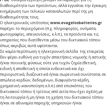
διαθεσιμότητα των προϊόντων, αλλά εγγυάται την έγκαιρη
ενημέρωση των τελικών καταναλωτών περί της μη
διαθεσιμότητας τους.
Ο ηλεκτρονικός ιστότοπος
www.evagelosbatteries.gr
παρέχει το περιεχόμενο (π.χ. πληροφορίες, ονόματα,
φωτογραφίες, απεικονίσεις, κ.λ.π.), τα προϊόντα και τις
υπηρεσίες που διατίθενται μέσω του δικτυακού τόπου
όπως ακριβώς αυτά υφίστανται.
Σε καμία περίπτωση η ηλεκτρονική σελίδα της εταιρείας
δεν φέρει ευθύνη για τυχόν απαιτήσεις νομικής ή αστικής
ή/και ποινικής φύσεως ούτε για τυχόν ζημία (θετική,
ειδική ή αποθετική η οποία ενδεικτικά και όχι
περιοριστικά, διαζευκτικά ή/και σωρευτικά συνίσταται σε
απώλεια κερδών, δεδομένων, διαφυγόντα κέρδη,
χρηματική ικανοποίηση κ.λ.π.) από επισκέπτες του
δικτυακού τόπου ή τρίτους από αιτία που έχει σχέση με
τη λειτουργία ή μη ή/και τη χρήση του δικτυακού τόπου
ή/και σε αδυναμία παροχής υπηρεσιών ή/και